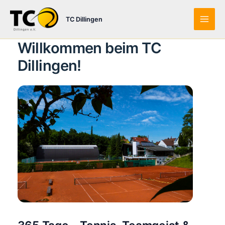
Zum
Inhalt
TC Dillingen
Main
springen
Willkommen beim TC
Men
Dillingen!